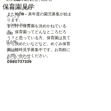
保育園見学
お知らせ（重要）
また10/19～来年度の園児募集が始ま
イベント
ります。
その他お知らせ
まだ行く保育園を決めかねている
方、保育園ってどんなところだろ
活動
う？と思っている方、保育園は見て
読み物
から決めたいなどなど。めぐみ保育
園は随時見学募集中です。お気軽に
ブログ
お問い合わせください。
モンテッソーリ
0980737339