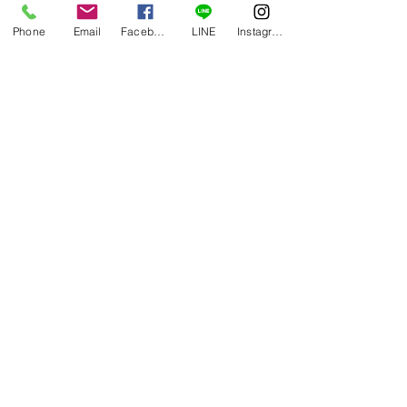
Phone
Email
Facebook
LINE
Instagram
コメント
一時預かり保育はじめ
園児募集！来年度
コメントを追加…