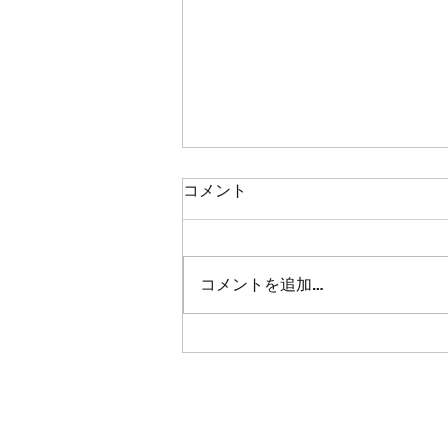
コメント
コメントを追加…
🌸【令和８年度入所申し込
み】🌸