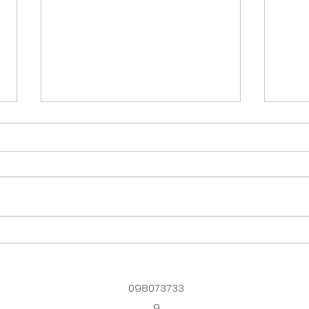
一時預かり保育はじめました
台風
園）
098073733
9