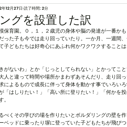
2年12月27日
読了時間: 2分
ングを設置した訳
模保育園。０，１，２歳児の身体や脳の発達が一番かも
だった子も今では走り回っていたり。一か月、一週間、
て子どもたちは好奇心にあふれ何かワクワクすることは
きがないわ」とか「じっとしてられない」とかってこと
大人と違って時間や場所かまわずあそんだり、走り回っ
求によるもので成長に伴って身体を動かす事でいろいろ
が「はしりたい！」「高い所に登りたい！」「何かを投
す。
るべくその学びの場を作りたいとボルダリングの壁を作
ーベッドに乗ったり塀に登っていた子どもたちが飛びつ