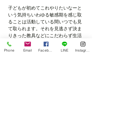
子どもが初めてこれやりたいなーと
いう気持ちいわゆる敏感期を感じ取
ることは活動している間いつでも見
て取られます。それを見逃さず決ま
りきった教具などにこだわらず生活
の中で遊びの中でその環境が作り出
せたら最高です。
Phone
Email
Facebook
LINE
Instagram
欲求が満たされる事で心も安定し欲
求に見合った環境が整えられる事で
発達も促されます。小規模と言う家
庭的な保育園という利点を生かしス
タイルにとらわれない保育ができた
らなと常日頃考えています。ここを
卒園しても生きる保育を目指して。
マンガでやさしくわかるモンテッソ
ーリ教育 [ 田中　昌子 ]