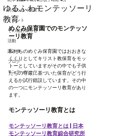
ゆるふわモンテッソーリ
お知らせ（重要）
教育
イベント
めぐみ保育園でのモンテッソ
その他お知らせ
ーリ教育
活動
私たちのめぐみ保育園ではおおきな
読み物
くくりとしてキリスト教保育をモッ
ブログ
トーとしていますがその中でも子供
モンテッソーリ
たちの尊厳に基づいた保育がどう行
えるか試行錯誤しています。その中
の一つにモンテッソーリ教育があり
ます。
モンテッソーリ教育とは
モンテッソーリ教育とは | 
日本
モンテッソーリ教育綜合研究所